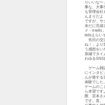
りいいなー
事な、大事
も管理会社
んまりだよ
ですが、サ
未だに完成
ド・it-t
tellsえ
先日の交流会で
ね！」より気
う感想をい
加減でタイム
わゆるSN
ゲーム雑誌
にインタビ
んが発する
体験でした
ゲームのこ
ら本望です
際、宮本さ
です。昔、