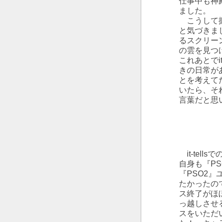
仕事中も神
ました。
こうして振り
と気づきま
るスクリー
の雲を見つ
これあとでit
きの日常があ
とを考えて
いたら、そ
言葉だと思
it-tel
自身も『PS
『PSO2
たかったので
ス終了がほぼ
っ越しさせ
スをいただ