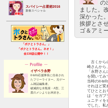
の
スパイシー占星術2016
ました。
新春スペシャル
深かった
挨拶とさ
ゴ＆アミ
「ボクとトラさん。」
「ボクとトラさん。ネオ！」
全339話公開中！！
古くからの知
崎さんから
イザベラ永野
「永野さん
it-tells応援隊長に任命され
を聞いてみ
たフリーライター。元ゲー
当時のit-t
ム雑誌編集者。
それほど変わ
破滅的な水瓶座・A型。三
てひととお
度のメシよりお米好き。
は「セガブ
ュニティを
でした。私が